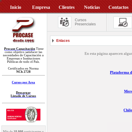
Inicio
Empresa
Clientes
Noticias
Contactos
Cursos
Presenciales
Enlaces
Procase Capacitación
Tiene
como objetivo satisfacer las
En esta página aparecen algun
necesidades de Capacitación a
Empresas e Instituciones
Públicas de todo el País.
Certificados en Norma
NCh 2728
Plataforma d
Cursos por Area
Merc
Descargar
Listado de Cursos
Chil
Más de
18.000
participantes y