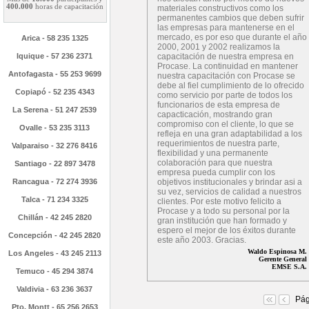
400.000
horas de capacitación
materiales constructivos como los
permanentes cambios que deben sufrir
las empresas para mantenerse en el
mercado, es por eso que durante el año
Arica - 58 235 1325
2000, 2001 y 2002 realizamos la
Iquique - 57 236 2371
capacitación de nuestra empresa en
Procase. La continuidad en mantener
Antofagasta - 55 253 9699
nuestra capacitación con Procase se
debe al fiel cumplimiento de lo ofrecido
Copiapó - 52 235 4343
como servicio por parte de todos los
funcionarios de esta empresa de
La Serena - 51 247 2539
capacticación, mostrando gran
compromiso con el cliente, lo que se
Ovalle - 53 235 3113
refleja en una gran adaptabilidad a los
requerimientos de nuestra parte,
Valparaiso - 32 276 8416
flexibilidad y una permanente
colaboración para que nuestra
Santiago - 22 897 3478
empresa pueda cumplir con los
Rancagua - 72 274 3936
objetivos institucionales y brindar asi a
su vez, servicios de calidad a nuestros
Talca - 71 234 3325
clientes. Por este motivo felicito a
Procase y a todo su personal por la
Chillán - 42 245 2820
gran institución que han formado y
espero el mejor de los éxitos durante
Concepción - 42 245 2820
este año 2003. Gracias.
Waldo Espinosa M.
Los Angeles - 43 245 2113
Gerente General
EMSE S.A.
Temuco - 45 294 3874
Valdivia - 63 236 3637
Pág
Pto. Montt - 65 256 2653