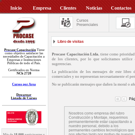
Inicio
Empresa
Clientes
Noticias
Contactos
Cursos
Presenciales
Libro de visitas
Procase Capacitación
Tiene
como objetivo satisfacer las
Procase Capacitación Ltda.
tiene como prioridad
necesidades de Capacitación a
de los clientes, por lo que solicitamos utilic
Empresas e Instituciones
Públicas de todo el País.
sugerencias.
Certificados en Norma
La publicación de los mensajes de este libro de
NCh 2728
comerciales y no representan necesariamente el pe
No se publicarán mensajes que dañen la moral o afe
Cursos por Area
Descargar
Listado de Cursos
Pág
Nosotros como empresa del rubro
Construcción y Montaje, requerimos
permanentemente estar capacitando a
nuestro personal, debido a los
permanentes cambios tecnológicos que
nos afectan tanto por motivo de nuevos
Más de
18.000
participantes y