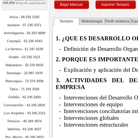
400.000
horas de capacitación
Bajar Manual
Imprimir Temario
Arica - 58 235 1325
Temario
Metodología
Perfil relatores
Equ
Iquique - 57 236 2371
Antofagasta - 55 253 9699
1. ¿QUE ES DESARROLLO 
Copiapó - 52 235 4343
- Definición de Desarrollo Organ
La Serena - 51 247 2539
Ovalle - 53 235 3113
2. PORQUE ES IMPORTANT
Valparaiso - 32 276 8416
- Explicación y aplicación del De
Santiago - 22 897 3478
3. ACTIVIDADES DEL D
Rancagua - 72 274 3936
EMPRESA
Talca - 71 234 3325
- Intervenciones del Desarrollo O
Chillán - 42 245 2820
- Intervenciones de equipo
Concepción - 42 245 2820
- Intervenciones conciliatorias int
Los Angeles - 43 245 2113
- Intervenciones globales
Temuco - 45 294 3874
- Intervenciones estructurales
Valdivia - 63 236 3637
Pto. Montt - 65 256 2653