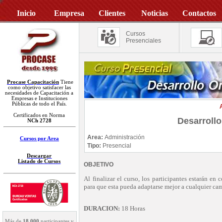
Inicio
Empresa
Clientes
Noticias
Contactos
Cursos
Presenciales
Procase Capacitación
Tiene
como objetivo satisfacer las
necesidades de Capacitación a
Empresas e Instituciones
Públicas de todo el País.
Certificados en Norma
Desarrollo
NCh 2728
Area:
Administración
Cursos por Area
Tipo:
Presencial
Descargar
Listado de Cursos
OBJETIVO
Al finalizar el curso, los participantes estarán en
para que esta pueda adaptarse mejor a cualquier ca
DURACION:
18 Horas
Más de
18.000
participantes y