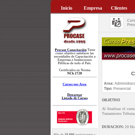
Inicio
Empresa
Clientes
Curs
Pres
Procase Capacitación
Tiene
como objetivo satisfacer las
necesidades de Capacitación a
Empresas e Instituciones
Públicas de todo el País.
Certificados en Norma
C
NCh 2728
Area:
Administrac
Cursos por Area
Tipo:
Presencial
Descargar
Listado de Cursos
OBJETIVO
Al finalizar el cur
Tratamiento Tributa
DURACION:
20 Hor
Más de
18.000
participantes y