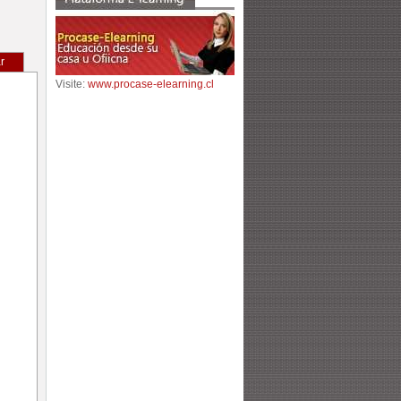
r
Visite:
www.procase-elearning.cl