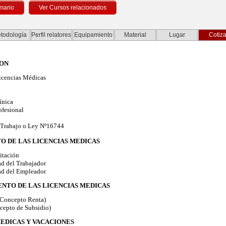
mario
todología
Perfil relatores
Equipamiento
Material
Lugar
Cotiza
ION
cencias Médicas
ínica
fesional
 Trabajo o Ley Nº16744
TO DE LAS LICENCIAS MEDICAS
itación
d del Trabajador
d del Empleador
ENTO DE LAS LICENCIAS MEDICAS
Concepto Renta)
cepto de Subsidio)
MEDICAS Y VACACIONES