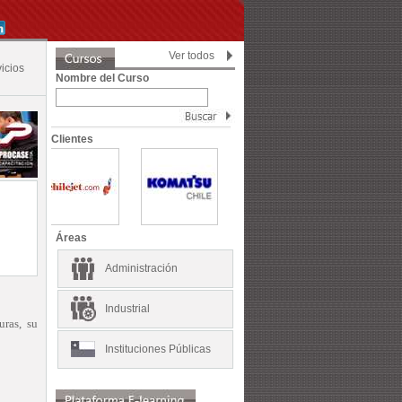
Ver todos
icios
Nombre del Curso
Clientes
Áreas
Administración
Industrial
uras, su
Instituciones Públicas