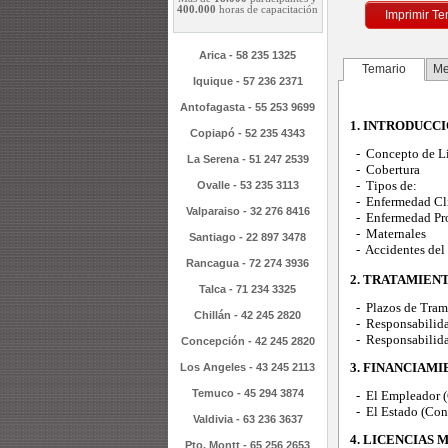
400.000
horas de capacitación
Imprimir Te
Arica - 58 235 1325
Temario
Me
Iquique - 57 236 2371
Antofagasta - 55 253 9699
1. INTRODUCC
Copiapó - 52 235 4343
- Concepto de Li
La Serena - 51 247 2539
- Cobertura
- Tipos de:
Ovalle - 53 235 3113
- Enfermedad Cl
Valparaiso - 32 276 8416
- Enfermedad Pro
- Maternales
Santiago - 22 897 3478
- Accidentes del
Rancagua - 72 274 3936
2. TRATAMIEN
Talca - 71 234 3325
- Plazos de Tram
Chillán - 42 245 2820
- Responsabilida
- Responsabilida
Concepción - 42 245 2820
3. FINANCIAMI
Los Angeles - 43 245 2113
Temuco - 45 294 3874
- El Empleador (
- El Estado (Con
Valdivia - 63 236 3637
4. LICENCIAS 
Pto. Montt - 65 256 2653