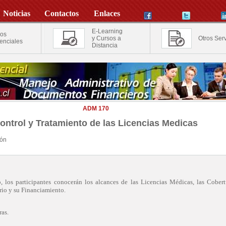
Noticias
Contactos
Enlaces
E-Learning
os
y Cursos a
Otros Serv
enciales
Distancia
ADM 170
ontrol y Tratamiento de las Licencias Medicas
ión
so, los participantes conocerán los alcances de las Licencias Médicas, las Cobert
rio y su Financiamiento.
as.