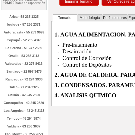
Imprimir Temario
400.000
horas de capacitación
Arica - 58 235 1325
Temario
Metodología
Perfil relatores
Equ
Iquique - 57 236 2371
Antofagasta - 55 253 9699
1. AGUA ALIMENTACION. 
Copiapó - 52 235 4343
- Pre-tratamiento
La Serena - 51 247 2539
- Desaireación
Ovalle - 53 235 3113
- Control de Corrosión
- Control de Depósitos
Valparaiso - 32 276 8416
Santiago - 22 897 3478
2. AGUA DE CALDERA. PA
Rancagua - 72 274 3936
3. CONDENSADOS. PARAME
Talca - 71 234 3325
4. ANALISIS QUIMICO
Chillán - 42 245 2820
Concepción - 42 245 2820
Los Angeles - 43 245 2113
Temuco - 45 294 3874
Valdivia - 63 236 3637
Pto. Montt - 65 256 2653