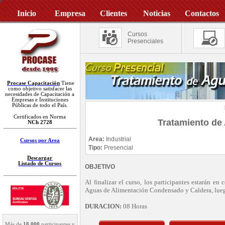
Inicio
Empresa
Clientes
Noticias
Contactos
Cursos
Presenciales
Procase Capacitación
Tiene
como objetivo satisfacer las
necesidades de Capacitación a
Empresas e Instituciones
Públicas de todo el País.
Certificados en Norma
Tratamiento de
NCh 2728
Area:
Industrial
Cursos por Area
Tipo:
Presencial
Descargar
Listado de Cursos
OBJETIVO
Al finalizar el curso, los participantes estarán en
Aguas de Alimentación Condensado y Caldera, luego 
DURACION:
08 Horas
Más de
18.000
participantes y