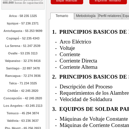
Bajar Manual
Imprimir Temario
400.000
horas de capacitación
Temario
Metodología
Perfil relatores
Equ
Arica - 58 235 1325
Iquique - 57 236 2371
1. PRINCIPIOS BASICOS D
Antofagasta - 55 253 9699
Copiapó - 52 235 4343
- Arco Eléctrico
La Serena - 51 247 2539
- Voltaje
- Corriente
Ovalle - 53 235 3113
- Corriente Directa
Valparaiso - 32 276 8416
- Corriente Alterna
Santiago - 22 897 3478
2. PRINCIPIOS BASICOS DE
Rancagua - 72 274 3936
Talca - 71 234 3325
- Descripción del Proceso
Chillán - 42 245 2820
- Requerimientos de los Alambre
- Velocidad de Soldadura
Concepción - 42 245 2820
Los Angeles - 43 245 2113
3. EQUIPOS DE SOLDAR PA
Temuco - 45 294 3874
- Máquinas de Voltaje Constante
Valdivia - 63 236 3637
- Máquinas de Corriente Constan
Pto. Montt - 65 256 2653