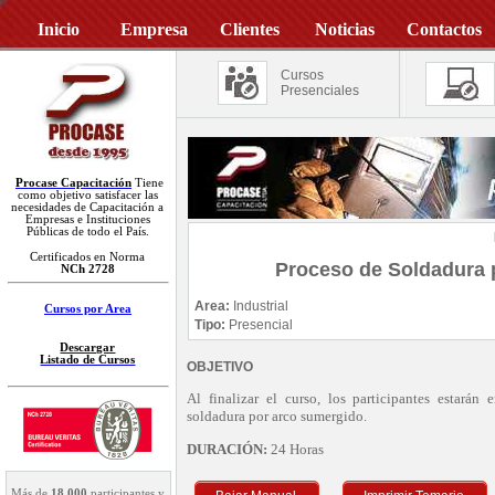
Inicio
Empresa
Clientes
Noticias
Contactos
Cursos
Presenciales
Procase Capacitación
Tiene
como objetivo satisfacer las
necesidades de Capacitación a
Empresas e Instituciones
Públicas de todo el País.
Certificados en Norma
Proceso de Soldadura 
NCh 2728
Area:
Industrial
Cursos por Area
Tipo:
Presencial
Descargar
Listado de Cursos
OBJETIVO
Al finalizar el curso, los participantes estará
soldadura por arco sumergido.
DURACIÓN:
24 Horas
Más de
18.000
participantes y