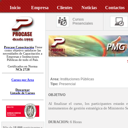
Inicio
Empresa
Clientes
Noticias
Contactos
Cursos
Presenciales
Procase Capacitación
Tiene
como objetivo satisfacer las
necesidades de Capacitación a
Empresas e Instituciones
Públicas de todo el País.
Certificados en Norma
NCh 2728
Area:
Instituciones Públicas
Cursos por Area
Tipo:
Presencial
Descargar
Listado de Cursos
OBJETIVO
Al finalizar el curso, los participantes estarán
instrumentos de gestión estratégica de Ministerio S
DURACION:
6 Horas
Más de
18.000
participantes y