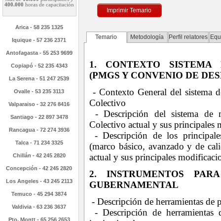
400.000
horas de capacitación
Imprimir Temario
Arica - 58 235 1325
Temario
Metodología
Perfil relatores
Equ
Iquique - 57 236 2371
Antofagasta - 55 253 9699
1. CONTEXTO SISTEMA 
Copiapó - 52 235 4343
(PMGS Y CONVENIO DE DE
La Serena - 51 247 2539
- Contexto General del sistema
Ovalle - 53 235 3113
Colectivo
Valparaiso - 32 276 8416
- Descripción del sistema d
Santiago - 22 897 3478
Colectivo actual y sus principales
Rancagua - 72 274 3936
- Descripción de los principal
Talca - 71 234 3325
(marco básico, avanzado y de ca
actual y sus principales modificac
Chillán - 42 245 2820
Concepción - 42 245 2820
2. INSTRUMENTOS PAR
Los Angeles - 43 245 2113
GUBERNAMENTAL
Temuco - 45 294 3874
- Descripción de herramientas de pl
Valdivia - 63 236 3637
- Descripción de herramientas 
Pto. Montt - 65 256 2653