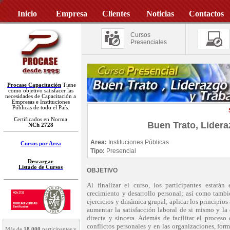
Inicio
Empresa
Clientes
Noticias
Contactos
Cursos
Presenciales
Procase Capacitación
Tiene
como objetivo satisfacer las
necesidades de Capacitación a
Empresas e Instituciones
Públicas de todo el País.
Certificados en Norma
Buen Trato, Lidera
NCh 2728
Area:
Instituciones Públicas
Cursos por Area
Tipo:
Presencial
Descargar
Listado de Cursos
OBJETIVO
Al finalizar el curso, los participantes estar
crecimiento y desarrollo personal; así como tambi
ejercicios y dinámica grupal; aplicar los principio
aumentar la satisfacción laboral de si mismo y l
directa y sincera. Además de facilitar el proceso
conflictos personales y en las organizaciones, form
Más de
18.000
participantes y