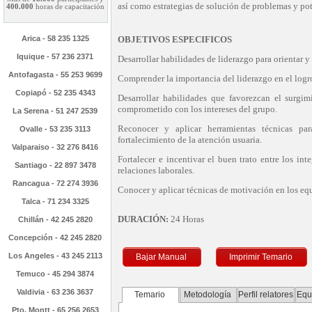
así como estrategias de solución de problemas y pot
400.000
horas de capacitación
Arica - 58 235 1325
OBJETIVOS ESPECIFICOS
Iquique - 57 236 2371
Desarrollar habilidades de liderazgo para orientar y 
Antofagasta - 55 253 9699
Comprender la importancia del liderazgo en el logro
Copiapó - 52 235 4343
Desarrollar habilidades que favorezcan el surgi
comprometido con los intereses del grupo.
La Serena - 51 247 2539
Reconocer y aplicar herramientas técnicas par
Ovalle - 53 235 3113
fortalecimiento de la atención usuaria.
Valparaiso - 32 276 8416
Fortalecer e incentivar el buen trato entre los int
Santiago - 22 897 3478
relaciones laborales.
Rancagua - 72 274 3936
Conocer y aplicar técnicas de motivación en los eq
Talca - 71 234 3325
DURACIÓN:
24 Horas
Chillán - 42 245 2820
Concepción - 42 245 2820
Los Angeles - 43 245 2113
Bajar Manual
Imprimir Temario
Temuco - 45 294 3874
Valdivia - 63 236 3637
Temario
Metodología
Perfil relatores
Equ
Pto. Montt - 65 256 2653