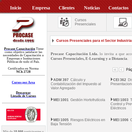
Inicio
Empresa
Clientes
Noticias
Contactos
Cursos
Presenciales
Cursos Presenciales para el Sector Industria
Procase Capacitación
Tiene
como objetivo satisfacer las
Procase Capacitación Ltda.
lo invita a que acc
necesidades de Capacitación a
Cursos Presenciales, E-Learning y a Distancia
.
Empresas e Instituciones
Públicas de todo el País.
Certificados en Norma
Pág
NCh 2728
ADM 397
Cálculo y
CEI 362
Dis
Cursos por Area
Contabilización del Impuesto al
Presentacion
Valor Agregado
Descargar
Listado de Cursos
MEI 1001
Gestión Hortofrutícola
MEI 1003
T
Control y Pr
Eléctricos
MEI 1005
Riesgos Eléctricos en
MEI 1006
O
Baja Tensión
Más de
18.000
participantes y