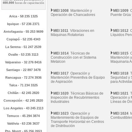
400.000
horas de capacitación
MEI 1008
Mantención y
MEI 1009
O
Operación de Chancadores
Puente Grúa 
Arica - 58 235 1325
Iquique - 57 236 2371
MEI 1011
Vibraciones en
MEI 1012
O
Antofagasta - 55 253 9699
Máquinas Rotatorias
Líquidos Pen
Copiapó - 52 235 4343
La Serena - 51 247 2539
MEI 1014
Técnicas de
MEI 1015
O
Ovalle - 53 235 3113
Construcción con el Sistema
Mantención y
Metalcon
Maquinaria A
Valparaiso - 32 276 8416
Santiago - 22 897 3478
MEI 1017
Operación y
MEI 1018
T
Mantención Preventiva de Equipo
Seguridad y 
Rancagua - 72 274 3936
de Aspiración
para Activid
Talca - 71 234 3325
Chillán - 42 245 2820
MEI 1020
Técnicas Básicas de
MEI 1021
T
Inspección de Recubrimientos
Operación y 
Concepción - 42 245 2820
Industriales
Líneas de Dis
Los Angeles - 43 245 2113
MEI 1023
Operación y
MEI 1024
M
Temuco - 45 294 3874
Mantenimiento de Equipos de
Combustibles
Transporte Horizontal en Centros
Valdivia - 63 236 3637
de Distribución
Pto. Montt - 65 256 2653