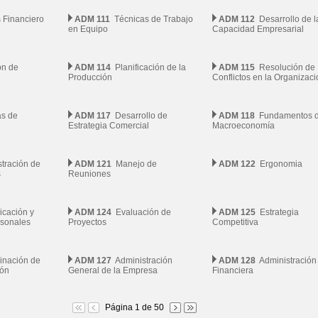
 Financiero
ADM 111
Técnicas de Trabajo
ADM 112
Desarrollo de l
en Equipo
Capacidad Empresarial
n de
ADM 114
Planificación de la
ADM 115
Resolución de
Producción
Conflictos en la Organizaci
s de
ADM 117
Desarrollo de
ADM 118
Fundamentos d
Estrategia Comercial
Macroeconomía
tración de
ADM 121
Manejo de
ADM 122
Ergonomia
s
Reuniones
cación y
ADM 124
Evaluación de
ADM 125
Estrategia
rsonales
Proyectos
Competitiva
nación de
ADM 127
Administración
ADM 128
Administración
ión
General de la Empresa
Financiera
Página 1 de 50