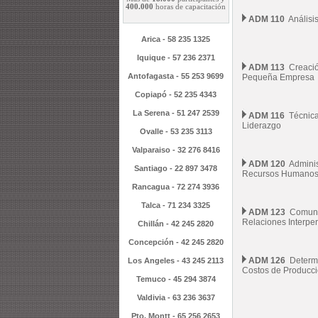
400.000
horas de capacitación
ADM 110
Análisis
Arica - 58 235 1325
Iquique - 57 236 2371
ADM 113
Creació
Antofagasta - 55 253 9699
Pequeña Empresa
Copiapó - 52 235 4343
La Serena - 51 247 2539
ADM 116
Técnica
Liderazgo
Ovalle - 53 235 3113
Valparaiso - 32 276 8416
ADM 120
Adminis
Santiago - 22 897 3478
Recursos Humano
Rancagua - 72 274 3936
Talca - 71 234 3325
ADM 123
Comuni
Relaciones Interpe
Chillán - 42 245 2820
Concepción - 42 245 2820
ADM 126
Determi
Los Angeles - 43 245 2113
Costos de Producc
Temuco - 45 294 3874
Valdivia - 63 236 3637
Pto. Montt - 65 256 2653