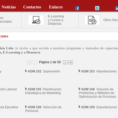
Noticias
Contactos
Enlaces
E-Learning
os
y Cursos a
Otros Serv
enciales
Distancia
iales
ión Ltda.
lo invita a que acceda a nuestros programas y manuales de capacita
s, E-Learning y a Distancia
.
Página 1 de 50
y
ADM 102
Supervisión
ADM 103
Importaciones
ión Laboral
ADM 105
Planificación
ADM 106
Solución de
Estratégica de Marketing
Problemas y Métodos de
Optimización de Procesos
ia Ejecutiva
ADM 108
Selección de
ADM 109
Exportaciones
Personal