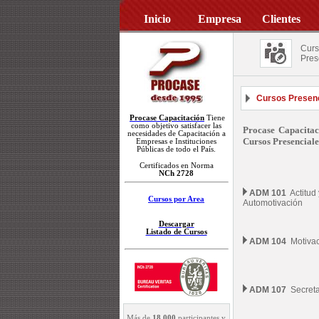
Inicio
Empresa
Clientes
Curs
Pres
Cursos Presenc
Procase Capacitación
Tiene
como objetivo satisfacer las
Procase Capacitac
necesidades de Capacitación a
Cursos Presenciale
Empresas e Instituciones
Públicas de todo el País.
Certificados en Norma
NCh 2728
ADM 101
Actitud 
Cursos por Area
Automotivación
Descargar
Listado de Cursos
ADM 104
Motivac
ADM 107
Secretar
Más de
18.000
participantes y