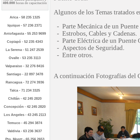
400.000
horas de capacitación
Algunos de los Temas tratados e
Arica - 58 235 1325
- Parte Mecánica de un Puente
Iquique - 57 236 2371
- Estrobos, Cables y Cadenas.
Antofagasta - 55 253 9699
- Parte Eléctrica de un Puente 
Copiapó - 52 235 4343
- Aspectos de Seguridad.
La Serena - 51 247 2539
- Entre otros.
Ovalle - 53 235 3113
Valparaiso - 32 276 8416
Santiago - 22 897 3478
A continuación Fotografías del 
Rancagua - 72 274 3936
Talca - 71 234 3325
Chillán - 42 245 2820
Concepción - 42 245 2820
Los Angeles - 43 245 2113
Temuco - 45 294 3874
Valdivia - 63 236 3637
Pto. Montt - 65 256 2653