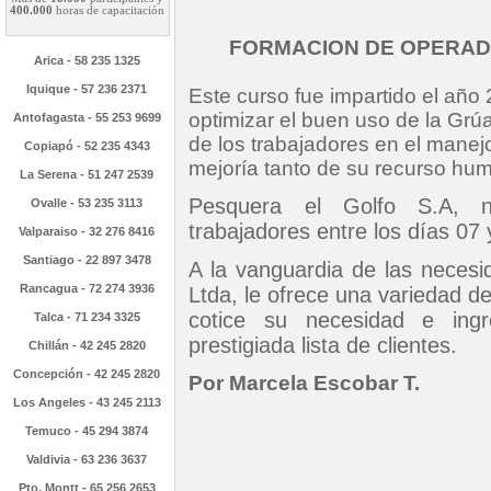
400.000
horas de capacitación
FORMACION DE OPERAD
Arica - 58 235 1325
Iquique - 57 236 2371
Este curso fue impartido el año
optimizar el buen uso de la Grúa
Antofagasta - 55 253 9699
de los trabajadores en el manej
Copiapó - 52 235 4343
mejoría tanto de su recurso hu
La Serena - 51 247 2539
Pesquera el Golfo S.A, nu
Ovalle - 53 235 3113
trabajadores entre los días 07
Valparaiso - 32 276 8416
Santiago - 22 897 3478
A la vanguardia de las necesi
Rancagua - 72 274 3936
Ltda, le ofrece una variedad 
cotice su necesidad e ing
Talca - 71 234 3325
prestigiada lista de clientes.
Chillán - 42 245 2820
Concepción - 42 245 2820
Por Marcela Escobar T.
Los Angeles - 43 245 2113
Temuco - 45 294 3874
Valdivia - 63 236 3637
Pto. Montt - 65 256 2653