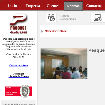
Inicio
Empresa
Clientes
Contactos
Noticias
Cursos
Presenciales
Noticias: Detalle
Procase Capacitación
Tiene
como objetivo satisfacer las
necesidades de Capacitación a
Empresas e Instituciones
Públicas de todo el País.
Pesquer
Certificados en Norma
NCh 2728
Cursos por Area
Descargar
Listado de Cursos
Más de
18.000
participantes y